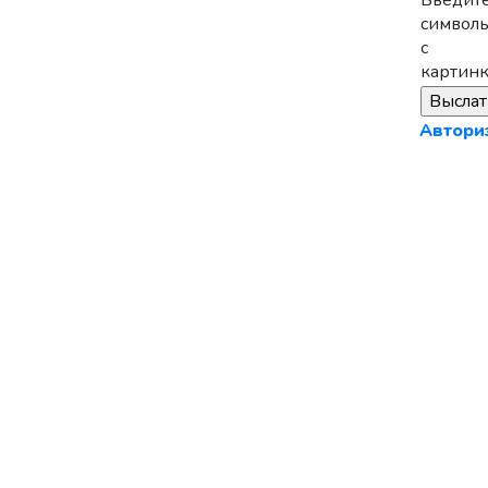
Введит
символ
с
картинк
Автори